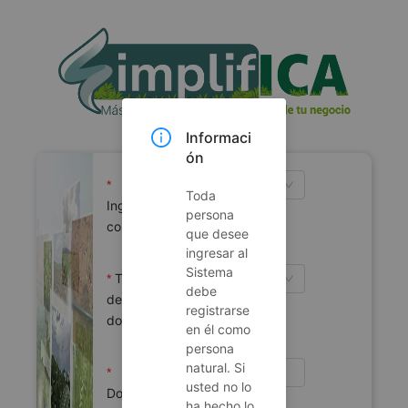
Informaci
ón
Persona natural
Toda
Ingresar 
persona
como
que desee
ingresar al
Sistema
Tipo 
debe
de 
registrarse
documento
en él como
persona
natural. Si
usted no lo
Documento
ha hecho lo