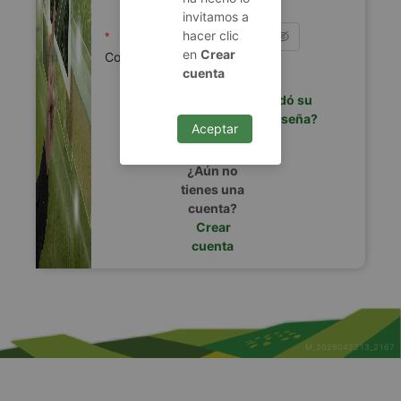
invitamos a
hacer clic
en
Crear
Contraseña
cuenta
¿Olvidó su
contraseña?
Aceptar
Iniciar sesión
¿Aún no
tienes una
cuenta?
Crear
cuenta
M_2026042213_2167